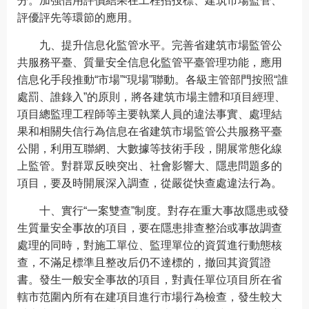
分。加強信用評價結果在工程招投標、建筑市場監管、
評優評先等環節的應用。
九、提升信息化監管水平。完善省建筑市場監管公
共服務平臺、質量安全信息化監管平臺管理功能，應用
信息化手段推動“市場”“現場”聯動。各級主管部門按照“誰
處罰、誰錄入”的原則，將各建筑市場主體和項目經理、
項目總監理工程師等主要執業人員的違法事實、處理結
果和相關失信行為信息在省建筑市場監管公共服務平臺
公開，利用互聯網、大數據等技術手段，開展常態化線
上監管。對群眾反映突出、社會影響大、隱患問題多的
項目，要及時開展深入調查，從嚴從快查處違法行為。
十、實行“一案雙查”制度。對存在重大事故隱患或發
生質量安全事故的項目，要在隱患排查整治或事故調查
處理的同時，對施工單位、監理單位的資質進行動態核
查，不滿足標準且整改后仍不達標的，撤回其資質證
書。發生一般安全事故的項目，對責任單位項目所在省
轄市范圍內所有在建項目進行市場行為檢查，發生較大