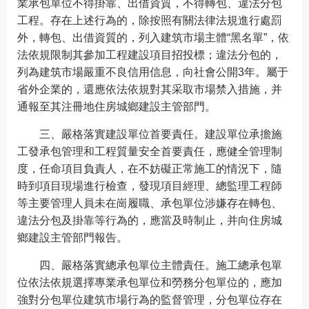
業承包單位不得掛靠、出借資質，不得轉包、違法分包
工程。存在上述行為的，除按照有關法律法規進行處罰
外，轉包、出借資質的，列入建筑市場主體“黑名單”，依
法依規限制其參加工程建設項目招投標；違法分包的，
列為建筑市場嚴重不良信用信息，向社會公開3年。屬于
省外企業的，還應依法依規對其采取市場禁入措施，并
通報至其注冊地住房城鄉建設主管部門。
三、嚴格落實建設單位首要責任。建設單位承擔施
工發承包管理和工程質量安全首要責任，應健全管理制
度，任命項目負責人，在不妨礙正常施工的情況下，隨
時到項目現場進行檢查，發現項目經理、總監理工程師
等主要管理人員未在崗履職、承包單位涉嫌存在轉包、
違法分包及掛靠等行為的，應當及時制止，并向住房城
鄉建設主管部門報告。
四、嚴格落實總承包單位主體責任。施工總承包單
位依法依規選擇專業承包單位和勞務分包單位的，應加
強對分包單位建筑市場行為的監督管理，分包單位存在