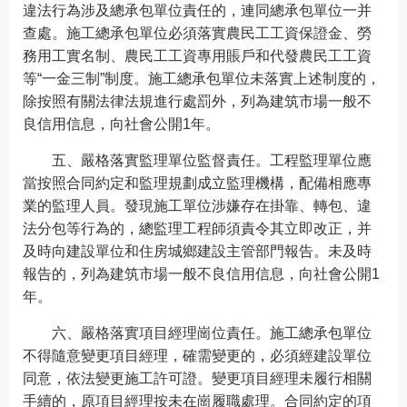
違法行為涉及總承包單位責任的，連同總承包單位一并
查處。施工總承包單位必須落實農民工工資保證金、勞
務用工實名制、農民工工資專用賬戶和代發農民工工資
等“一金三制”制度。施工總承包單位未落實上述制度的，
除按照有關法律法規進行處罰外，列為建筑市場一般不
良信用信息，向社會公開1年。
五、嚴格落實監理單位監督責任。工程監理單位應
當按照合同約定和監理規劃成立監理機構，配備相應專
業的監理人員。發現施工單位涉嫌存在掛靠、轉包、違
法分包等行為的，總監理工程師須責令其立即改正，并
及時向建設單位和住房城鄉建設主管部門報告。未及時
報告的，列為建筑市場一般不良信用信息，向社會公開1
年。
六、嚴格落實項目經理崗位責任。施工總承包單位
不得隨意變更項目經理，確需變更的，必須經建設單位
同意，依法變更施工許可證。變更項目經理未履行相關
手續的，原項目經理按未在崗履職處理。合同約定的項