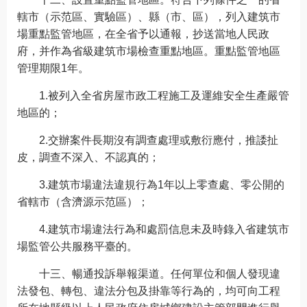
轄市（示范區、實驗區）、縣（市、區），列入建筑市
場重點監管地區，在全省予以通報，抄送當地人民政
府，并作為省級建筑市場檢查重點地區。重點監管地區
管理期限1年。
1.被列入全省房屋市政工程施工及運維安全生產嚴管
地區的；
2.交辦案件長期沒有調查處理或敷衍應付，推諉扯
皮，調查不深入、不認真的；
3.建筑市場違法違規行為1年以上零查處、零公開的
省轄市（含濟源示范區）；
4.建筑市場違法行為和處罰信息未及時錄入省建筑市
場監管公共服務平臺的。
十三、暢通投訴舉報渠道。任何單位和個人發現違
法發包、轉包、違法分包及掛靠等行為的，均可向工程