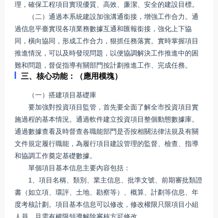
理，確保工程項目實現優質、高效、廉潔、安全的建設目標。
（二）通過本系統建設加強溝通銜接，增強工作合力。通
過信息平臺實現各項業務數據互通和匯報銜接，強化上下協
同，橫向協同，形成工作合力，狠抓任務落實。實時掌握項目
推進情況，可以及時發現問題，以便協調解決工作推進中的困
難和問題，督促指導有關部門按計劃推進工作、完成任務。
三、核心功能：（應用模塊）
（一）搭建項目基礎庫
要加強對投資項目監管，首先要全面了解全市投資項目實
施過程的基本情況。通過軟件建立投資項目整個動態數據庫。
通過數據查看及時督查各職能部門是否按相關法律法規及有關
文件規定履行職能，為履行項目建設管理的監督、檢查、指導
和協調工作奠定基礎數據。
單個項目基本信息主要內容包括：
1、項目名稱、類別、業主信息、批準文號、前期審批類證
書（如立項、環評、土地、勘察等）、概算、計劃等信息、年
度考核計劃。項目基本信息可以修改，修改權限只限項目小組
人員，且需有權限領導解除審核方可修改。